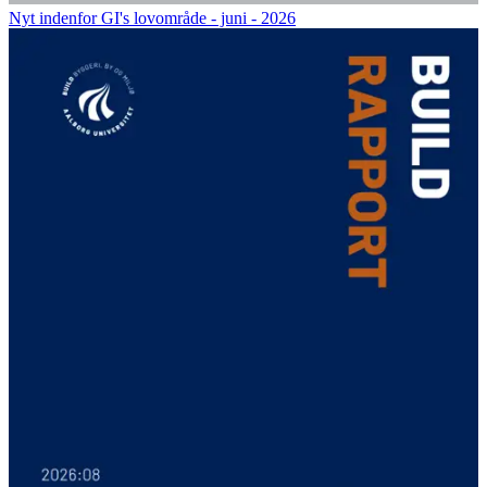
Nyt indenfor GI's lovområde - juni - 2026