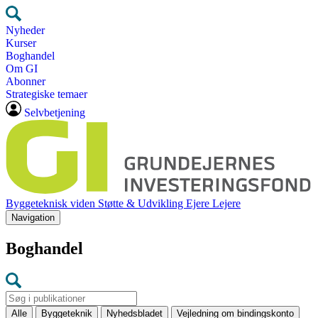
Nyheder
Kurser
Boghandel
Om GI
Abonner
Strategiske temaer
Selvbetjening
Byggeteknisk viden
Støtte & Udvikling
Ejere
Lejere
Navigation
Boghandel
Alle
Byggeteknik
Nyhedsbladet
Vejledning om bindingskonto