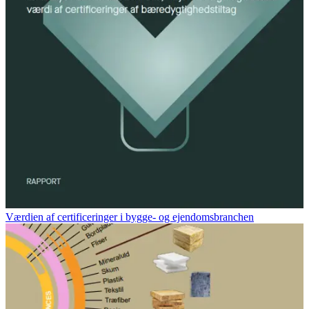
Værdien af certificeringer i bygge- og ejendomsbranchen