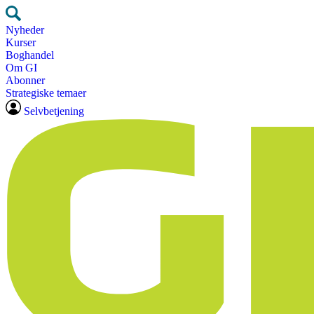
Nyheder
Kurser
Boghandel
Om GI
Abonner
Strategiske temaer
Selvbetjening